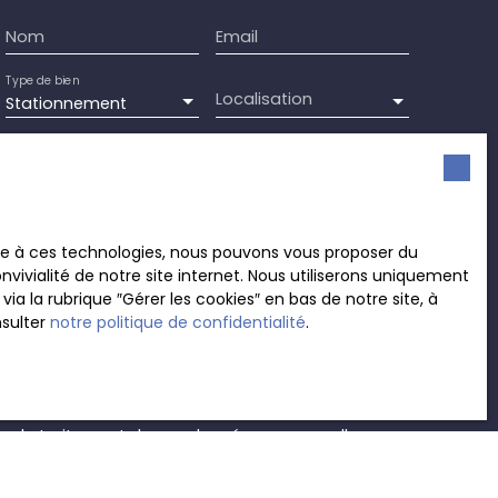
Nom
Email
Type de bien
Localisation
Stationnement
Surface min (m²)
ement de mes données personnelles conformément
souhaitez pas faire l'objet de prospection
ace à ces technologies, nous pouvons vous proposer du
e téléphonique, vous pouvez vous inscrire
vivialité de notre site internet. Nous utiliserons uniquement
 liste d'opposition au démarchage téléphonique,
 la rubrique ″Gérer les cookies″ en bas de notre site, à
L223-1 du code de la consommation, sur le site
nsulter
notre politique de confidentialité
.
.gouv.fr ou par courrier adressé à :
rvice Bloctel, CS 61311, 41013 BLOIS CEDEX.
sur le traitement de vos données personnelles,
otre
politique de confidentialité
.