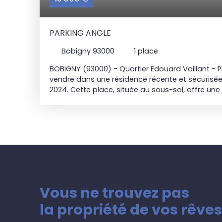
PARKING ANGLE
Bobigny 93000
1
place
BOBIGNY (93000) - Quartier Edouard Vaillant
- P
vendre dans une résidence récente et sécurisée, 
2024.
Cette place, située au sous-sol, offre une
profondeur de 5 m, idéale pour stationner tout
un environnement pratique et sécurisé. La plac
boxable. Contactez-nous dès maintenant pour p
Vous ne trouvez pas
la propriété de vos rêves