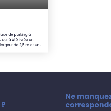
lace de parking à
qui à été livrée en
 largeur de 2,5 m et une
 type de véhicule dans
e de parking est non
lus d’informations !
Ne manquez
 ?
corresponda