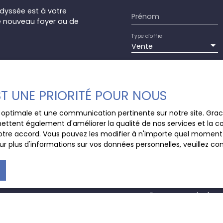
dyssée est à votre
Prénom
e nouveau foyer ou de
Type d'offre
Vente
Budget max (€)
EST UNE PRIORITÉ POUR NOUS
J'accepte le trait
au RGPD. Si vous ne 
ce optimale et une communication pertinente sur notre site. Gr
commerciale par voi
ettent également d'améliorer la qualité de nos services et la con
gratuitement sur la
tre accord. Vous pouvez les modifier à n'importe quel moment via
prévu par l'article 
r plus d'informations sur vos données personnelles, veuillez co
Internet www.bloctel
Société Worldline, Se
Pour en savoir plus 
veuillez consulter n