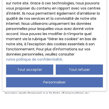
sur notre site. Grace à ces technologies, nous pouvons
vous proposer du contenu en rapport avec vos centres
Nous conservons vos données uniquement le temps
d'intérêt. Ils nous permettent également d'améliorer la
nécessaire pour les finalités poursuivies, conformément
qualité de nos services et la convivialité de notre site
aux prescriptions légales.
internet. Nous utiliserons uniquement les données
personnelles pour lesquelles vous avez donné votre
Droits des utilisateurs
accord. Vous pouvez les modifier à n'importe quel
moment via la rubrique ″Gérer les cookies″ en bas de
Conformément à la réglementation européenne et à la
notre site, à l'exception des cookies essentiels à son
loi Informatique et libertés du 6 janvier 1978, les
fonctionnement. Pour plus d'informations sur vos
internautes dont les données personnelles sont traitées
données personnelles, veuillez consulter
par la société Imm'Odyssée ont le droit d’accéder à
notre politique de confidentialité
.
leurs données et le droit de demander la rectification, la
mise à jour et la suppression de leurs données
Tout accepter
Tout refuser
personnelles en
Personnaliser
Si vous ne souhaitez pas faire l'objet de prospection
commerciale par voie téléphonique, vous pouvez vous
inscrire gratuitement sur la liste d'opposition au
démarchage téléphonique, prévu par l'article L223-1 du
code de la consommation, sur le site Internet
www.bloctel.gouv.fr
ou par courrier adressé à Société