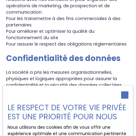
opérations de marketing, de prospection et de
communication.
Pour les transmettre à des fins commerciales à des
partenaires
Pour améliorer et optimiser la qualité du
fonctionnement du site
Pour assurer le respect des obligations réglementaires
Confidentialité des données
La société a pris les mesures organisationnelles,
physiques et logiques appropriées pour assurer la
confidentialité et la sécurité des données collectées.
Les données personnelles des utilisateurs peuvent être
traitées par des sous-traitants pour nous permettre de
LE RESPECT DE VOTRE VIE PRIVÉE
vous fournir nos services.
EST UNE PRIORITÉ POUR NOUS
Durée de conservation des
Nous utilisons des cookies afin de vous offrir une
données
expérience optimale et une communication pertinente