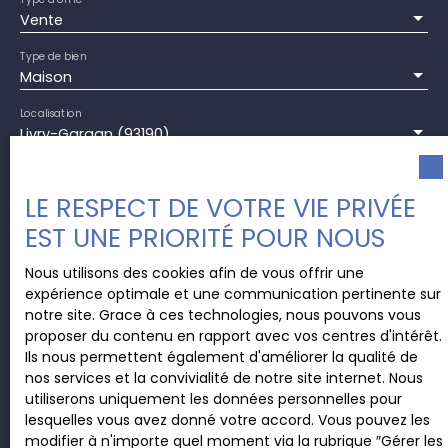
Type d'offre
Vente
Type de bien
Maison
Localisation
Livry-Gargan (93190)
Budget max (€)
LE RESPECT DE VOTRE VIE PRIVÉE
EST UNE PRIORITÉ POUR NOUS
Surface min (m²)
Nous utilisons des cookies afin de vous offrir une
expérience optimale et une communication pertinente sur
Pièces min
notre site. Grace à ces technologies, nous pouvons vous
proposer du contenu en rapport avec vos centres d'intérêt.
Ils nous permettent également d'améliorer la qualité de
J'accepte le traitement de mes données
nos services et la convivialité de notre site internet. Nous
personnelles conformément au RGPD. Si vous ne
utiliserons uniquement les données personnelles pour
souhaitez pas faire l'objet de prospection
lesquelles vous avez donné votre accord. Vous pouvez les
commerciale par voie téléphonique, vous pouvez
modifier à n'importe quel moment via la rubrique ″Gérer les
vous inscrire gratuitement sur la liste d'opposition