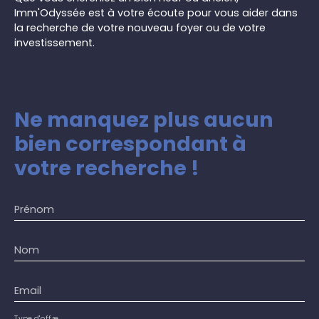
télétravail complète le bien. À quelques minutes à
Imm'Odyssée est à votre écoute pour vous aider dans
pied, vous trouverez des commodités essentielles
la recherche de votre nouveau foyer ou de votre
: bus, tramway, crèche et école élémentaire.
investissement.
Contactez-nous dès aujourd'hui pour organiser
une visite.
Ne manquez plus aucun
bien
correspondant à
votre recherche !
Prénom
Nom
Email