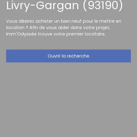
Livry-Gargan (93190)
Vous désirez acheter un bien neuf pour le mettre en
location ? Afin de vous aider dans votre projet,
Imm'Odyssée trouve votre premier locataire.
Ouvrir la recherche
Type d'offre
Vente
Type de bien
Maison
Localisation
Livry-Gargan (93190)
Budget max (€)