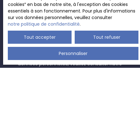
cookies″ en bas de notre site, à l'exception des cookies
au démarchage téléphonique, prévu par l'article
essentiels à son fonctionnement. Pour plus d'informations
L223-1 du code de la consommation, sur le site
sur vos données personnelles, veuillez consulter
Internet www.bloctel.gouv.fr ou par courrier
notre politique de confidentialité
.
adressé à :
Tout accepter
Tout refuser
Société Worldline, Service Bloctel, CS 61311, 41013
BLOIS CEDEX.
Personnaliser
Pour en savoir plus sur le traitement de vos
données personnelles, veuillez consulter notre
politique de confidentialité
.
Recevoir des annonces