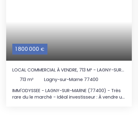
1 800 000
€
LOCAL COMMERCIAL À VENDRE, 713 M² - LAGNY-SUR-
MARNE 77400
713
m²
Lagny-sur-Marne 77400
IMM'ODYSSEE - LAGNY-SUR-MARNE (77400) - Très
rare du le marché - Idéal investisseur : À vendre un
immeuble de bureaux clé en main, situé en rez-
de-chaussée d'une surface totale de 713m2
édifiée sur une parcelle de 1726m2, avec des
places de stationnements privatives. Bâtiment
totalement indépendant. Les locaux sont vendus
loués avec un loyer annuel de 85. 560,00€ Hors