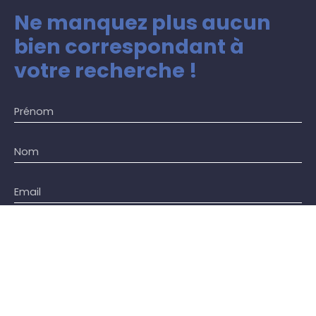
Ne manquez plus aucun
bien
correspondant à
votre recherche !
Prénom
Nom
Email
Type d'offre
Vente
Type de bien
Appartement
Localisation
Le Bourget 93350