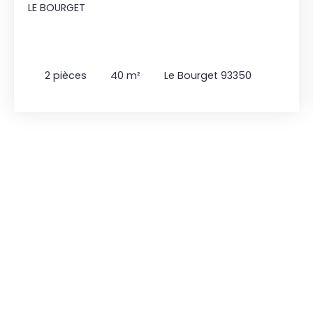
LE BOURGET
2
pièces
40
m²
Le Bourget 93350